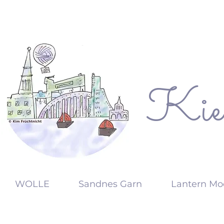
Kie
KW
WOLLE
Sandnes Garn
Lantern Mo