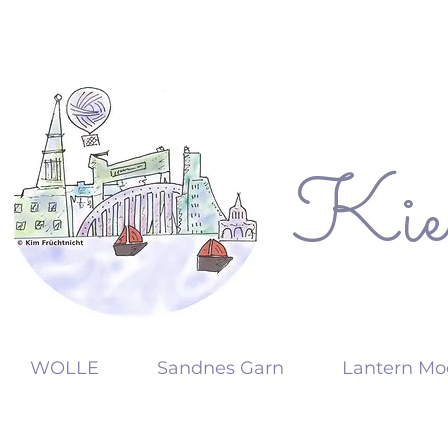
Kie
KW
WOLLE
Sandnes Garn
Lantern Mo