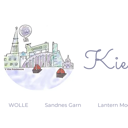
Kie
KW
WOLLE
Sandnes Garn
Lantern Mo