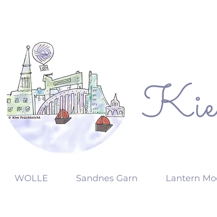
Kie
KW
WOLLE
Sandnes Garn
Lantern Mo