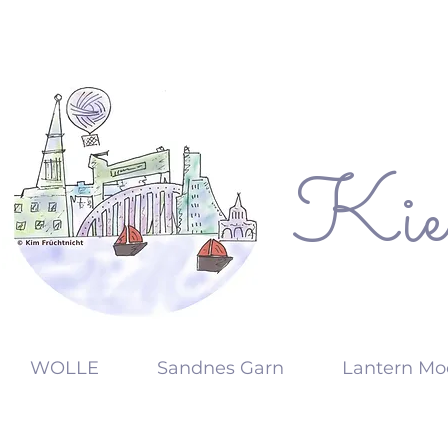
Kie
KW
WOLLE
Sandnes Garn
Lantern Mo