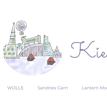
Kie
KW
WOLLE
Sandnes Garn
Lantern Mo