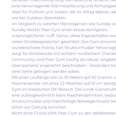
eine hervorragende Wärmeisolierung und Atmungsakt
ideal für Pullover und Jacken, die im Alltag ebenso 
wie bei Outdoor-Aktivitäten.
Im Vergleich zu weichen Merinogarnen wie Sunday o
Sunday besitzt Peer Gynt einen etwas kernigeren,
ursprünglicheren Griff. Genau diese Eigenschaften w
vielen Strickbegeisterten geschätzt: Das Garn entwick
wunderschöne Patina, hält Strukturmuster hervorra
sorgt für Strickstücke mit echtem nordischem Charakt
Community wird Peer Gynt häufig als robust, langleb
überraschend angenehm beschrieben – besonders für 
viele Jahre getragen werden sollen.
Mit einer Lauflänge von ca. 91 Metern auf 50 Gramm u
Maschenprobe von etwa 22 Maschen auf 10 cm bewegt
Gynt im klassischen DK-Bereich. Die runde Garnstrukt
eine außergewöhnlich klare Maschendefinition, wodur
Strukturmuster und mehrfarbige Norwegermuster be
schön zur Geltung kommen.
Nicht ohne Grund zählt Peer Gynt zu den beliebteste