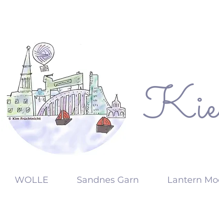
Kie
KW
WOLLE
Sandnes Garn
Lantern Mo