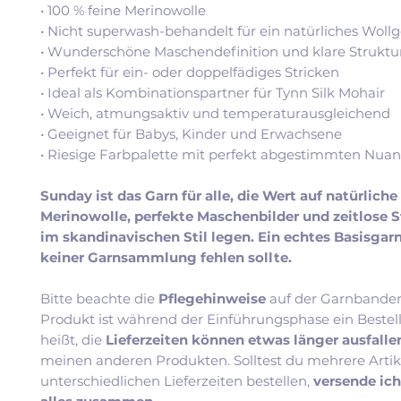
• 100 % feine Merinowolle
• Nicht superwash-behandelt für ein natürliches Wollg
• Wunderschöne Maschendefinition und klare Struktu
• Perfekt für ein- oder doppelfädiges Stricken
• Ideal als Kombinationspartner für Tynn Silk Mohair
• Weich, atmungsaktiv und temperaturausgleichend
• Geeignet für Babys, Kinder und Erwachsene
• Riesige Farbpalette mit perfekt abgestimmten Nua
Sunday ist das Garn für alle, die Wert auf natürliche
Merinowolle, perfekte Maschenbilder und zeitlose 
im skandinavischen Stil legen. Ein echtes Basisgarn
keiner Garnsammlung fehlen sollte.
Bitte beachte die
Pflegehinweise
auf der Garnbander
Produkt ist während der Einführungsphase ein Bestel
heißt, die
Lieferzeiten können etwas länger ausfall
meinen anderen Produkten. Solltest du mehrere Artik
unterschiedlichen Lieferzeiten bestellen,
versende ic