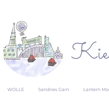
Kie
KW
WOLLE
Sandnes Garn
Lantern Mo