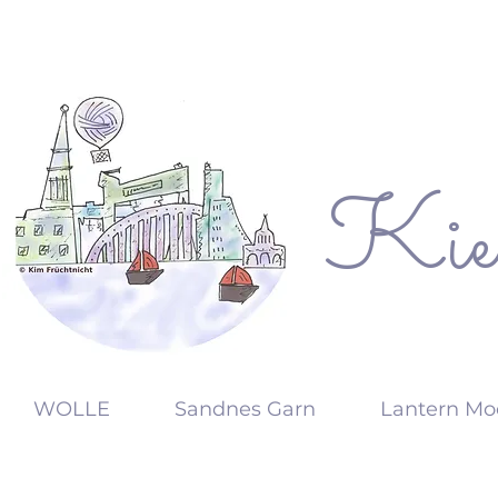
Kie
KW
WOLLE
Sandnes Garn
Lantern Mo