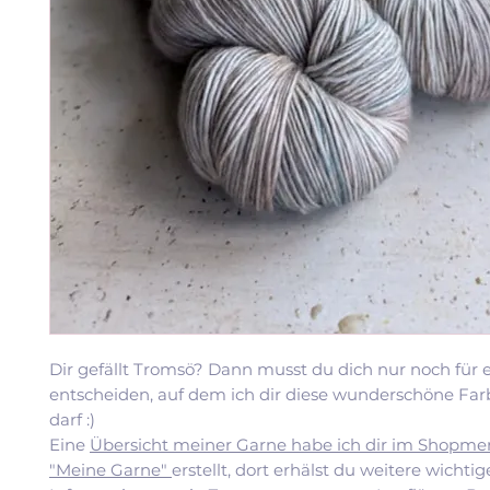
Dir gefällt Tromsö? Dann musst du dich nur noch für 
entscheiden, auf dem ich dir diese wunderschöne Far
darf :)
Eine
Übersicht meiner Garne habe ich dir im Shopme
"Meine Garne"
erstellt, dort erhälst du weitere wichti