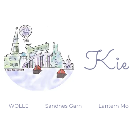
Kie
KW
WOLLE
Sandnes Garn
Lantern Mo