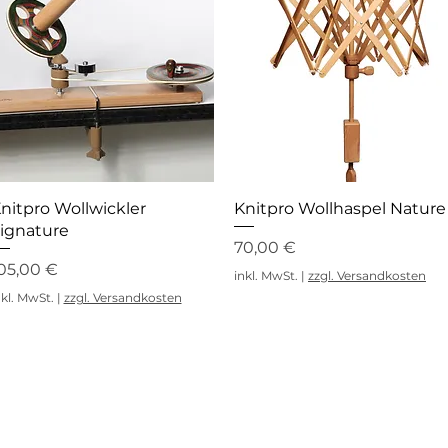
Schnellansicht
Schnellansicht
nitpro Wollwickler
Knitpro Wollhaspel Nature
ignature
Preis
70,00 €
reis
05,00 €
inkl. MwSt.
|
zzgl. Versandkosten
nkl. MwSt.
|
zzgl. Versandkosten