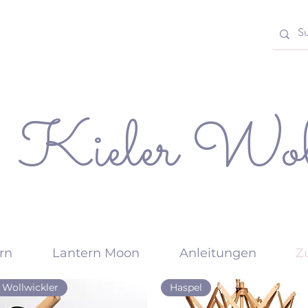
Kieler Wol
rn
Lantern Moon
Anleitungen
Z
Wollwickler
Haspel