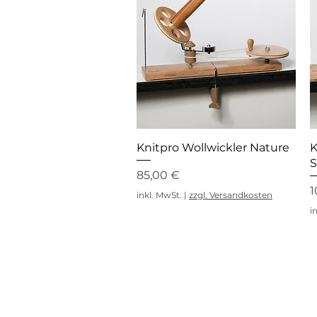
Schnellansicht
Knitpro Wollwickler Nature
K
S
Preis
85,00 €
P
1
inkl. MwSt.
|
zzgl. Versandkosten
i