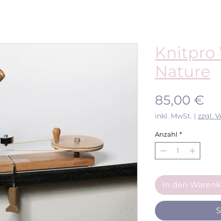
Knitpro 
Nature
Pr
85,00 €
inkl. MwSt.
|
zzgl. 
Anzahl
*
In den Warenk
S