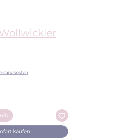
Wollwickler
eis
Versandkosten
orb
ofort kaufen