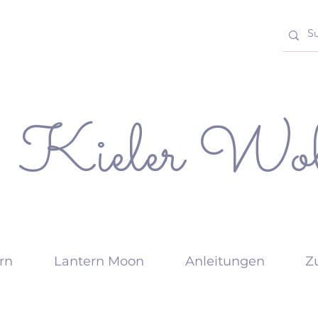
Kieler Wol
rn
Lantern Moon
Anleitungen
Z