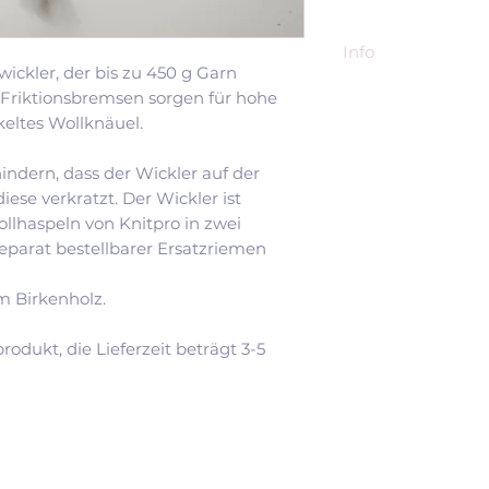
Info
ickler, der bis zu 450 g Garn
Hersteller:
KnitPro
 Friktionsbremsen sorgen für hohe
Mahindra World C
keltes Wollknäuel.
302037 Jaipur
Indien
ndern, dass der Wickler auf der
support@knitpro.
iese verkratzt. Der Wickler ist
EU-Bevollmächti
llhaspeln von Knitpro in zwei
Dr. Ing. Ashok Jai
 separat bestellbarer Ersatzriemen
Voss Str. 8
68782 Brühl, Deu
m Birkenholz.
produkt, die Lieferzeit beträgt 3-5