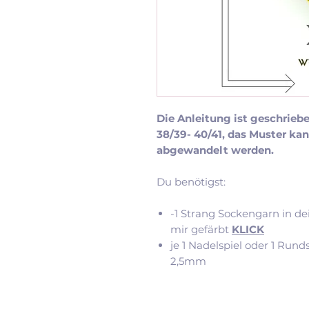
Die Anleitung ist geschrieb
38/39- 40/41
, das Muster ka
abgewandelt werden.
Du benötigst:
-1 Strang Sockengarn in de
mir gefärbt
KLICK
je 1 Nadelspiel oder 1 Run
2,5mm