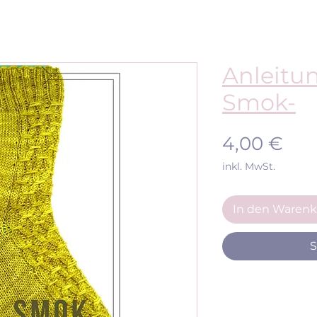
Anleitu
Smok-
Pre
4,00 €
inkl. MwSt.
In den Warenk
S