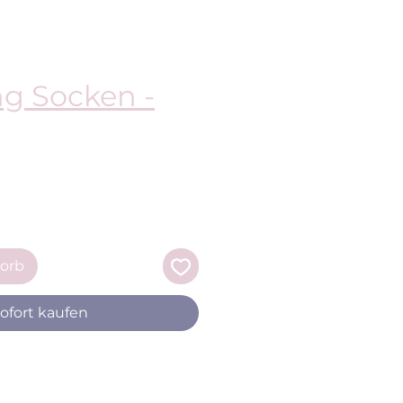
ng Socken -
is
orb
ofort kaufen