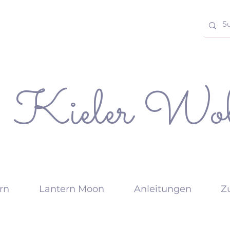
Kieler Wol
rn
Lantern Moon
Anleitungen
Z