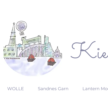
Kie
KW
WOLLE
Sandnes Garn
Lantern Mo