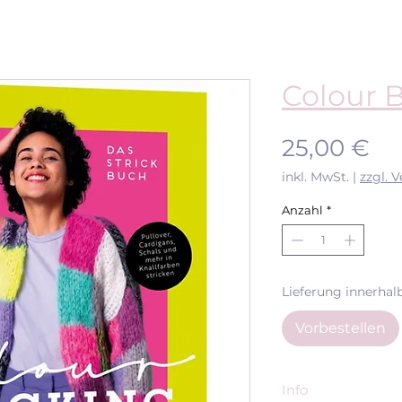
Colour 
Pr
25,00 €
inkl. MwSt.
|
zzgl. 
Anzahl
*
Lieferung innerhal
Vorbestellen
Info