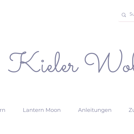
Kieler Wol
rn
Lantern Moon
Anleitungen
Z