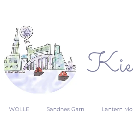
Kie
KW
WOLLE
Sandnes Garn
Lantern Mo