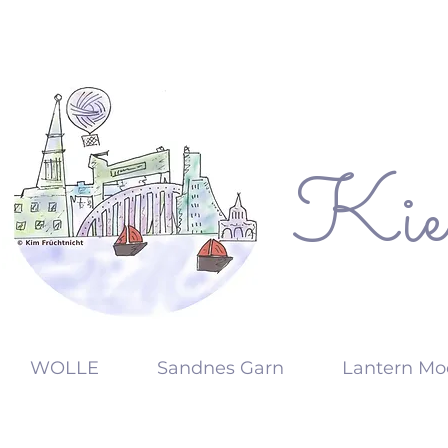
Kie
KW
WOLLE
Sandnes Garn
Lantern Mo