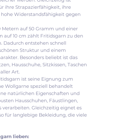
besonders für sein
 ihre Strapazierfähigkeit, ihre
Viele Nutzerinnen
re hohe Widerstandsfähigkeit gegen
das Garn trotz se
nach dem Tragen
70 Metern auf 50 Gramm und einer
weicher wird. Gleic
auf 10 cm zählt Fritidsgarn zu den
beliebtesten Garn
. Dadurch entstehen schnell
Fäustlinge, weil e
r schönen Struktur und einem
besonders robuste 
rakter. Besonders beliebt ist das
tzen, Hausschuhe, Sitzkissen, Taschen
aller Art.
itidsgarn ist seine Eignung zum
e Wollgarne speziell behandelt
eine natürlichen Eigenschaften und
obusten Hausschuhen, Fäustlingen,
verarbeiten. Gleichzeitig eignet es
so für langlebige Bekleidung, die viele
garn lieben: