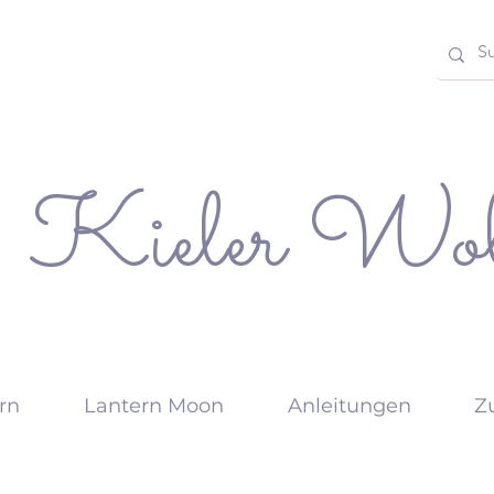
Kieler Wol
rn
Lantern Moon
Anleitungen
Z