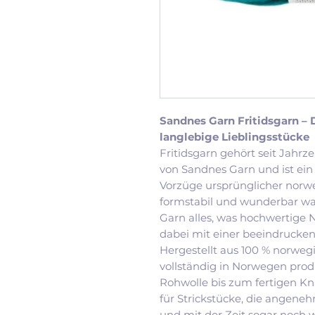
Sandnes Garn Fritidsgarn – 
langlebige Lieblingsstücke
Fritidsgarn gehört seit Jahr
von Sandnes Garn und ist ein e
Vorzüge ursprünglicher norwe
formstabil und wunderbar war
Garn alles, was hochwertige 
dabei mit einer beeindruckend
Hergestellt aus 100 % norwegi
vollständig in Norwegen prod
Rohwolle bis zum fertigen Knä
für Strickstücke, die angeneh
und mit der Zeit sogar noch w