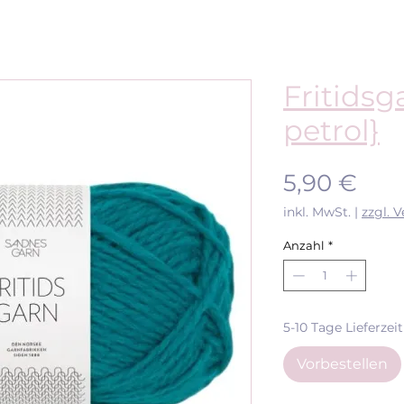
Fritidsg
petrol}
Prei
5,90 €
inkl. MwSt.
|
zzgl. 
Anzahl
*
5-10 Tage Lieferzeit
Vorbestellen