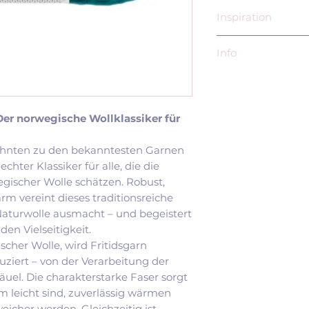
Inspiration
Mit fast 10.000 d
Info
Ravelry gehört Fr
erfolgreichsten t
Sandnes Garn AS
Sandnes Garn. Beso
Postboks 143, Se
nordische Pullove
N-4301 Sandnes
Der norwegische Wollklassiker für
und winterliche A
EU-Verantwortli
Doble Tøfler (D
Norwegischer Wol
Garn
zehnten zu den bekanntesten Garnen
Siv Molven Sliper
Votter i Fritid
chter Klassiker für alle, die die
Rudolf-Donath W
Nord Mens Pull
gischer Wolle schätzen. Robust,
21039 Börnsen
Tabi Ballerina
m vereint dieses traditionsreiche
Deutschland
Christmas Slip
Naturwolle ausmacht – und begeistert
siv.sliper@sandn
Setesdal-inspiri
en Vielseitigkeit.
017642088477
Polar-Light Sw
scher Wolle, wird Fritidsgarn
Tinde Sweater 
uziert – von der Verarbeitung der
Christmas Tree
uel. Die charakterstarke Faser sorgt
Chunky Jacket
m leicht sind, zuverlässig wärmen
In der Strick-Com
eicher werden. Gleichzeitig ist