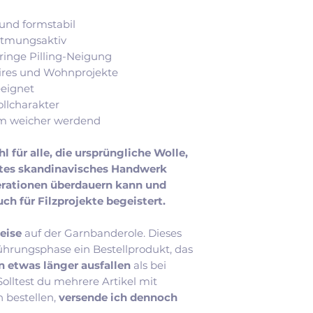
 und formstabil
atmungsaktiv
eringe Pilling-Neigung
soires und Wohnprojekte
eeignet
ollcharakter
hm weicher werdend
hl für alle, die ursprüngliche Wolle,
htes skandinavisches Handwerk
nerationen überdauern kann und
ch für Filzprojekte begeistert.
eise
auf der Garnbanderole. Dieses
ührungsphase ein Bestellprodukt, das
n etwas länger ausfallen
als bei
lltest du mehrere Artikel mit
n bestellen,
versende ich dennoch