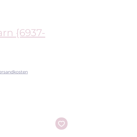
arn {6937-
s
Versandkosten