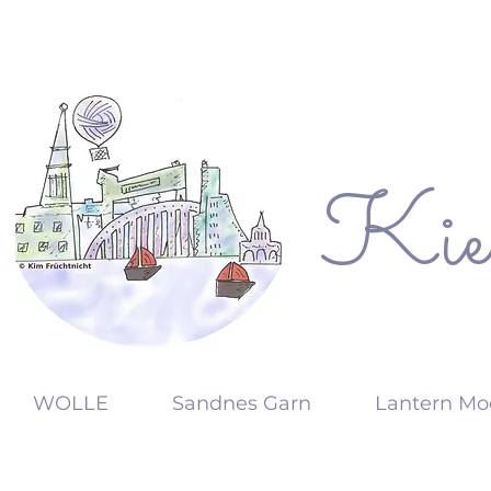
Kie
KW
WOLLE
Sandnes Garn
Lantern Mo