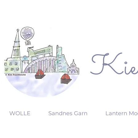
Kie
KW
WOLLE
Sandnes Garn
Lantern Mo