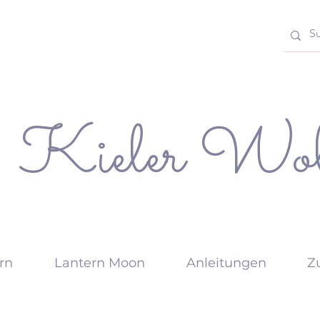
Kieler Wol
rn
Lantern Moon
Anleitungen
Z