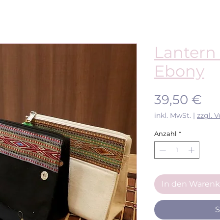
Lantern
Ebony
Pr
39,50 €
inkl. MwSt.
|
zzgl. 
Anzahl
*
In den Warenk
S