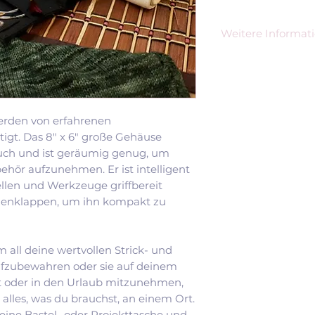
Weitere Informat
Verkaufseinheit
1 St
Hersteller:
Lanter
werden von erfahrenen
International
igt. Das 8" x 6" große Gehäuse
Mahindra World C
302037 Jaipur
uch und ist geräumig genug, um
Indien
ör aufzunehmen. Er ist intelligent
support@knitpro.
tellen und Werkzeuge griffbereit
EU-Bevollmächti
menklappen, um ihn kompakt zu
Dr. Ing. Ashok Jai
Voss Str. 8
68782 Brühl, Deu
m all deine wertvollen Strick- und
fzubewahren oder sie auf deinem
 oder in den Urlaub mitzunehmen,
 alles, was du brauchst, an einem Ort.
 deine Bastel- oder Projekttasche und