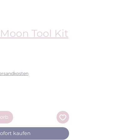
 Moon Tool Kit
eis
Versandkosten
orb
ofort kaufen