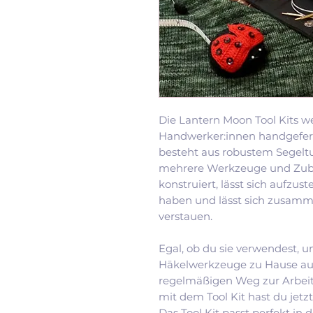
Die Lantern Moon Tool Kits 
Handwerker:innen handgefert
besteht aus robustem Segelt
mehrere Werkzeuge und Zubeh
konstruiert, lässt sich aufzus
haben und lässt sich zusam
verstauen.
Egal, ob du sie verwendest, u
Häkelwerkzeuge zu Hause au
regelmäßigen Weg zur Arbeit
mit dem Tool Kit hast du jetzt
Das Tool Kit passt perfekt in