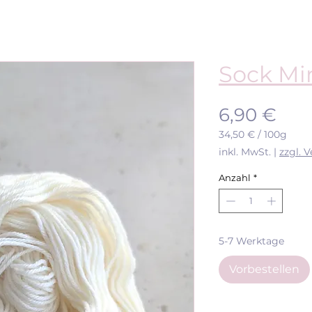
Sock Mi
Prei
6,90 €
34,50 €
/
100g
34,50 €
inkl. MwSt.
|
zzgl. 
pro
100
Anzahl
*
Gramm
5-7 Werktage
Vorbestellen