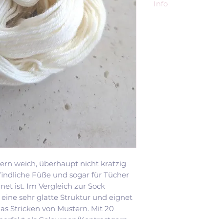
Info
Hersteller:
Kieler Wolle
Inhaberin: Kim Fr
Waitzstraße 92
24118 Kiel
Deutschland
Kim@Kieler-Woll
ern weich, überhaupt nicht kratzig
indliche Füße und sogar für Tücher
et ist. Im Vergleich zur Sock
 eine sehr glatte Struktur und eignet
as Stricken von Mustern. Mit 20