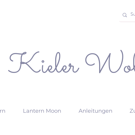
Kieler Wol
rn
Lantern Moon
Anleitungen
Z