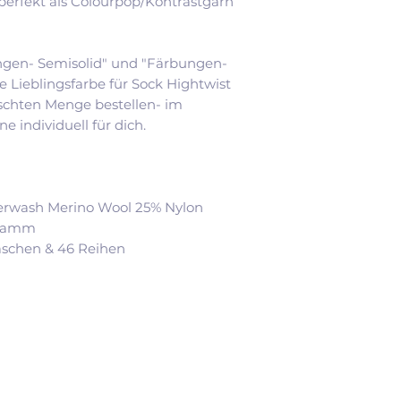
perfekt als Colourpop/Kontrastgarn
gen- Semisolid" und "Färbungen-
ne Lieblingsfarbe für Sock Hightwist
chten Menge bestellen- im
e individuell für dich.
rwash Merino Wool 25% Nylon
Gramm
aschen & 46 Reihen