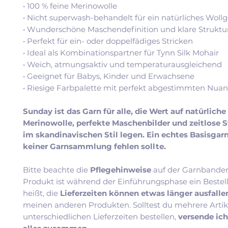
• 100 % feine Merinowolle
• Nicht superwash-behandelt für ein natürliches Wollg
• Wunderschöne Maschendefinition und klare Struktu
• Perfekt für ein- oder doppelfädiges Stricken
• Ideal als Kombinationspartner für Tynn Silk Mohair
• Weich, atmungsaktiv und temperaturausgleichend
• Geeignet für Babys, Kinder und Erwachsene
• Riesige Farbpalette mit perfekt abgestimmten Nua
Sunday ist das Garn für alle, die Wert auf natürliche
Merinowolle, perfekte Maschenbilder und zeitlose 
im skandinavischen Stil legen. Ein echtes Basisgarn
keiner Garnsammlung fehlen sollte.
Bitte beachte die
Pflegehinweise
auf der Garnbander
Produkt ist während der Einführungsphase ein Bestel
heißt, die
Lieferzeiten können etwas länger ausfall
meinen anderen Produkten. Solltest du mehrere Artik
unterschiedlichen Lieferzeiten bestellen,
versende ic