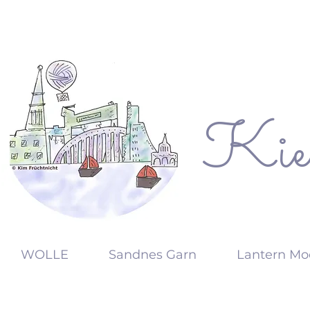
Kie
KW
WOLLE
Sandnes Garn
Lantern Mo