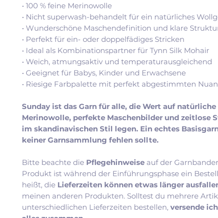
• 100 % feine Merinowolle
• Nicht superwash-behandelt für ein natürliches Wollg
• Wunderschöne Maschendefinition und klare Struktu
• Perfekt für ein- oder doppelfädiges Stricken
• Ideal als Kombinationspartner für Tynn Silk Mohair
• Weich, atmungsaktiv und temperaturausgleichend
• Geeignet für Babys, Kinder und Erwachsene
• Riesige Farbpalette mit perfekt abgestimmten Nua
Sunday ist das Garn für alle, die Wert auf natürliche
Merinowolle, perfekte Maschenbilder und zeitlose 
im skandinavischen Stil legen. Ein echtes Basisgarn
keiner Garnsammlung fehlen sollte.
Bitte beachte die
Pflegehinweise
auf der Garnbander
Produkt ist während der Einführungsphase ein Bestel
heißt, die
Lieferzeiten können etwas länger ausfall
meinen anderen Produkten. Solltest du mehrere Artik
unterschiedlichen Lieferzeiten bestellen,
versende ic