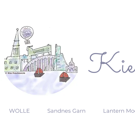
Kie
KW
WOLLE
Sandnes Garn
Lantern Mo