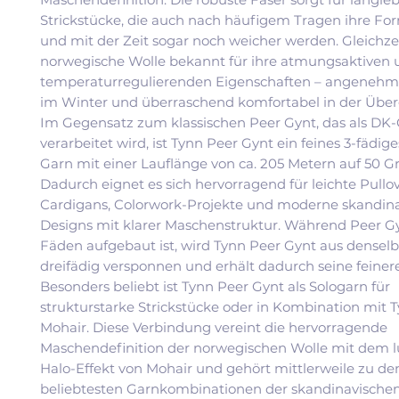
Strickstücke, die auch nach häufigem Tragen ihre Fo
und mit der Zeit sogar noch weicher werden. Gleichzei
norwegische Wolle bekannt für ihre atmungsaktiven 
temperaturregulierenden Eigenschaften – angeneh
im Winter und überraschend komfortabel in der Über
Im Gegensatz zum klassischen Peer Gynt, das als DK
verarbeitet wird, ist Tynn Peer Gynt ein feines 3-fädig
Garn mit einer Lauflänge von ca. 205 Metern auf 50 
Dadurch eignet es sich hervorragend für leichte Pullov
Cardigans, Colorwork-Projekte und moderne skandin
Designs mit klarer Maschenstruktur. Während Peer Gy
Fäden aufgebaut ist, wird Tynn Peer Gynt aus densel
dreifädig versponnen und erhält dadurch seine feinere
Besonders beliebt ist Tynn Peer Gynt als Sologarn für
strukturstarke Strickstücke oder in Kombination mit T
Mohair. Diese Verbindung vereint die hervorragende
Maschendefinition der norwegischen Wolle mit dem l
Halo-Effekt von Mohair und gehört mittlerweile zu de
beliebtesten Garnkombinationen der skandinavischen