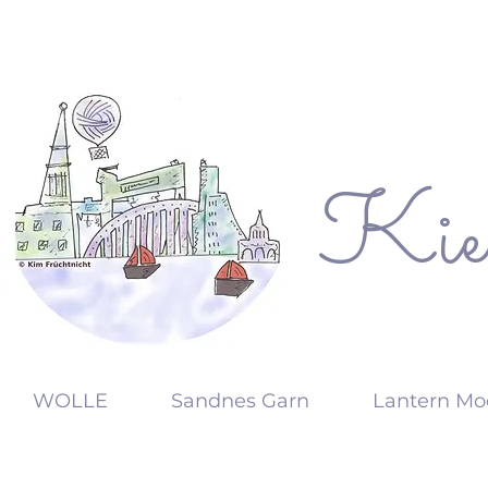
Kie
KW
WOLLE
Sandnes Garn
Lantern Mo