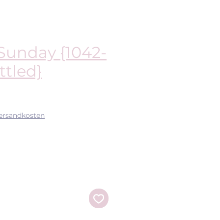
Sunday {1042-
ttled}
is
Versandkosten