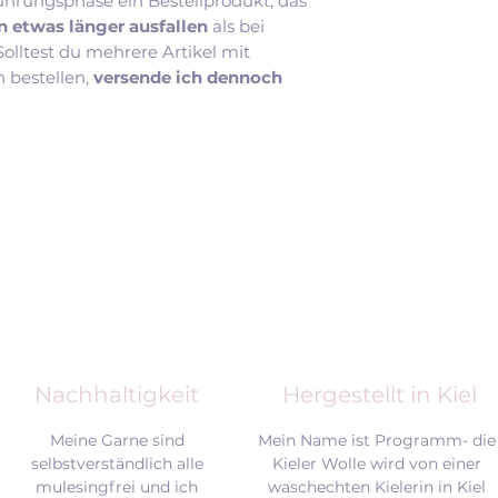
ührungsphase ein Bestellprodukt, das
n etwas länger ausfallen
als bei
lltest du mehrere Artikel mit
n bestellen,
versende ich dennoch
Nachhaltigkeit
Hergestellt in Kiel
Meine Garne sind
Mein Name ist Programm- die
selbstverständlich alle
Kieler Wolle wird von einer
mulesingfrei und
ich
waschechten Kielerin in Kiel