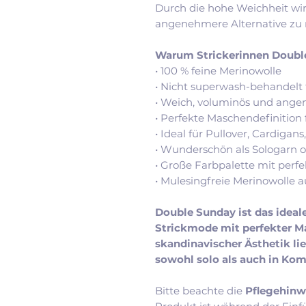
Durch die hohe Weichheit wi
angenehmere Alternative zu r
Warum Strickerinnen Double
• 100 % feine Merinowolle
• Nicht superwash-behandelt f
• Weich, voluminös und ange
• Perfekte Maschendefinition
• Ideal für Pullover, Cardigan
• Wunderschön als Sologarn o
• Große Farbpalette mit per
• Mulesingfreie Merinowolle 
Double Sunday ist das ideale
Strickmode mit perfekter M
skandinavischer Ästhetik lie
sowohl solo als auch in Kom
Bitte beachte die
Pflegehinw