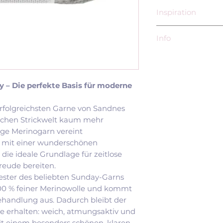
Inspiration
Mit über 12.000 d
Info
Ravelry gehört D
beliebtesten Mer
Sandnes Garn AS
und wird für zahl
Postboks 143, Se
Modelle verwende
N-4301 Sandnes
 – Die perfekte Basis für moderne
Monday Sweater
EU-Verantwortli
Marseille Sweat
Norwegischer Wol
Novice Sweater
erfolgreichsten Garne von Sandnes
Siv Molven Sliper
Stockholm Swea
schen Strickwelt kaum mehr
Rudolf-Donath W
Ingrid Sweater 
ge Merinogarn vereint
21039 Börnsen
Sunday Sweater
 mit einer wunderschönen
Deutschland
Moby Sweater –
die ideale Grundlage für zeitlose
siv.sliper@sandn
Novice Cardiga
Freude bereiten.
017642088477
Oslo Hat – Peti
wester des beliebten Sunday-Garns
Louvre Sweater
00 % feiner Merinowolle und kommt
In der Strick-Co
handlung aus. Dadurch bleibt der
besonders für sei
le erhalten: weich, atmungsaktiv und
Vielseitigkeit ges
t einem besonders schönen, klaren