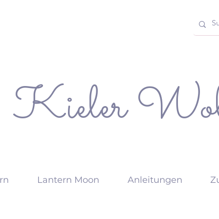
Kieler Wol
rn
Lantern Moon
Anleitungen
Z