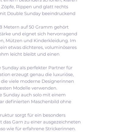
beschreiben das G
 Zöpfe, Rippen und glatt rechts
alltagstaugliche L
mit Double Sunday beeindruckend
modernem Look. I
Qualitäten wie P
108 Metern auf 50 Gramm gehört
häufig als deutli
ärke und eignet sich hervorragend
hautfreundlicher 
ten, Mützen und Kinderkleidung. Im
sorgt die nicht-
 ein etwas dichteres, voluminöseres
Merinowolle für e
hm leicht bleibt und einen
Tragegefühl.
 Sunday als perfekter Partner für
tion erzeugt genau die luxuriöse,
ät, die viele moderne Designerinnen
btesten Modelle verwenden.
le Sunday auch solo mit einem
ar definierten Maschenbild ohne
ruktur sorgt für ein besonders
t das Garn zu einer ausgezeichneten
o wie für erfahrene Strickerinnen.