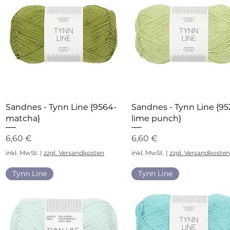
Schnellansicht
Schnellansicht
Sandnes - Tynn Line {9564-
Sandnes - Tynn Line {95
matcha}
lime punch}
Preis
Preis
6,60 €
6,60 €
inkl. MwSt.
|
zzgl. Versandkosten
inkl. MwSt.
|
zzgl. Versandkosten
Tynn Line
Tynn Line