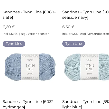
Schnellansicht
Schnellansicht
Sandnes - Tynn Line {6080-
Sandnes - Tynn Line {60
slate}
seaside navy}
Preis
Preis
6,60 €
6,60 €
inkl. MwSt.
|
zzgl. Versandkosten
inkl. MwSt.
|
zzgl. Versandkosten
Tynn Line
Tynn Line
Schnellansicht
Schnellansicht
Sandnes - Tynn Line {6032-
Sandnes - Tynn Line {59
hydrangea}
light blue}