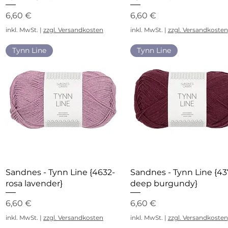
Preis
Preis
6,60 €
6,60 €
inkl. MwSt.
|
zzgl. Versandkosten
inkl. MwSt.
|
zzgl. Versandkosten
Tynn Line
Tynn Line
Schnellansicht
Schnellansicht
Sandnes - Tynn Line {4632-
Sandnes - Tynn Line {43
rosa lavender}
deep burgundy}
Preis
Preis
6,60 €
6,60 €
inkl. MwSt.
|
zzgl. Versandkosten
inkl. MwSt.
|
zzgl. Versandkosten