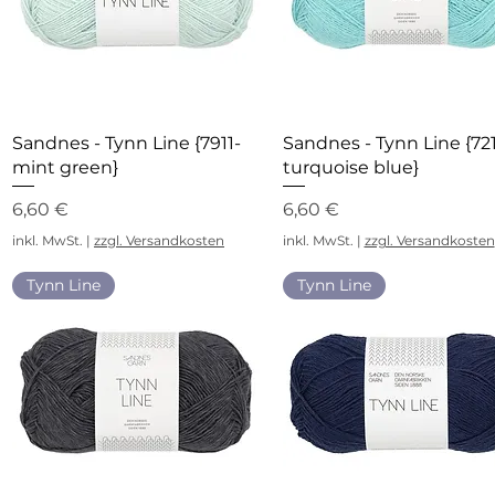
Schnellansicht
Schnellansicht
Sandnes - Tynn Line {7911-
Sandnes - Tynn Line {72
mint green}
turquoise blue}
Preis
Preis
6,60 €
6,60 €
inkl. MwSt.
|
zzgl. Versandkosten
inkl. MwSt.
|
zzgl. Versandkosten
Tynn Line
Tynn Line