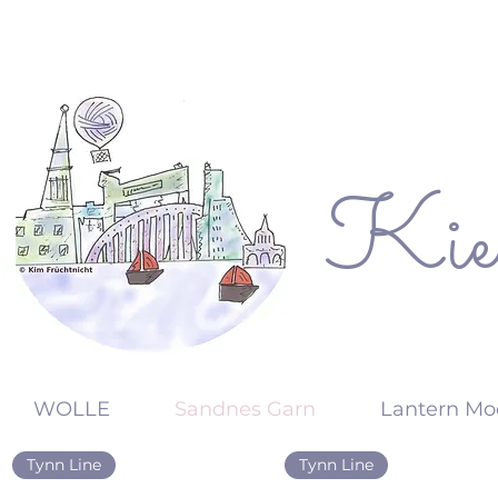
Kie
KW
WOLLE
Sandnes Garn
Lantern Mo
Tynn Line
Tynn Line