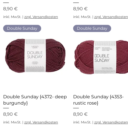
Preis
Preis
8,90 €
8,90 €
inkl. MwSt.
|
zzgl. Versandkosten
inkl. MwSt.
|
zzgl. Versandkosten
Double Sunday
Double Sunday
Schnellansicht
Schnellansicht
Double Sunday {4372- deep
Double Sunday {4353-
burgundy}
rustic rose}
Preis
Preis
8,90 €
8,90 €
inkl. MwSt.
|
zzgl. Versandkosten
inkl. MwSt.
|
zzgl. Versandkosten