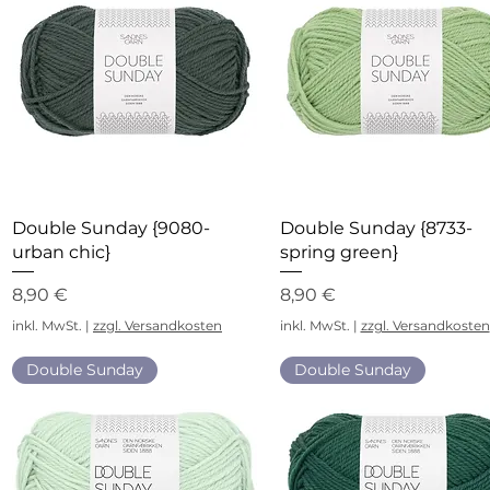
Schnellansicht
Schnellansicht
Double Sunday {9080-
Double Sunday {8733-
urban chic}
spring green}
Preis
Preis
8,90 €
8,90 €
inkl. MwSt.
|
zzgl. Versandkosten
inkl. MwSt.
|
zzgl. Versandkosten
Double Sunday
Double Sunday