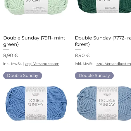
Schnellansicht
Schnellansicht
Double Sunday {7911- mint
Double Sunday {7772- ra
green}
forest}
Preis
Preis
8,90 €
8,90 €
inkl. MwSt.
|
zzgl. Versandkosten
inkl. MwSt.
|
zzgl. Versandkosten
Double Sunday
Double Sunday