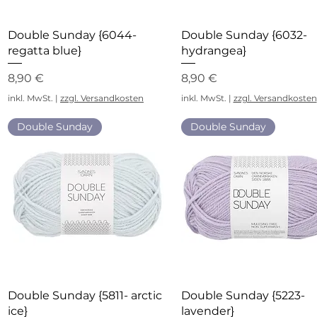
Schnellansicht
Schnellansicht
Double Sunday {6044-
Double Sunday {6032-
regatta blue}
hydrangea}
Preis
Preis
8,90 €
8,90 €
inkl. MwSt.
|
zzgl. Versandkosten
inkl. MwSt.
|
zzgl. Versandkosten
Double Sunday
Double Sunday
Schnellansicht
Schnellansicht
Double Sunday {5811- arctic
Double Sunday {5223-
ice}
lavender}