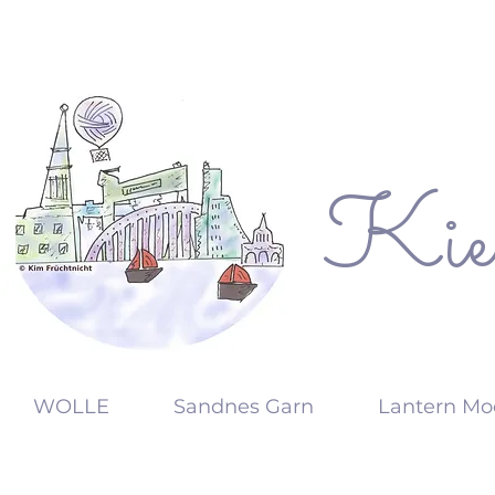
Kie
KW
WOLLE
Sandnes Garn
Lantern Mo