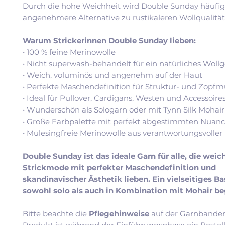
Durch die hohe Weichheit wird Double Sunday häufig
angenehmere Alternative zu rustikaleren Wollqualitä
Warum Strickerinnen Double Sunday lieben:
• 100 % feine Merinowolle
• Nicht superwash-behandelt für ein natürliches Wollg
• Weich, voluminös und angenehm auf der Haut
• Perfekte Maschendefinition für Struktur- und Zopfm
• Ideal für Pullover, Cardigans, Westen und Accessoire
• Wunderschön als Sologarn oder mit Tynn Silk Mohai
• Große Farbpalette mit perfekt abgestimmten Nuan
• Mulesingfreie Merinowolle aus verantwortungsvoller
Double Sunday ist das ideale Garn für alle, die wei
Strickmode mit perfekter Maschendefinition und
skandinavischer Ästhetik lieben. Ein vielseitiges Ba
sowohl solo als auch in Kombination mit Mohair beg
Bitte beachte die
Pflegehinweise
auf der Garnbander