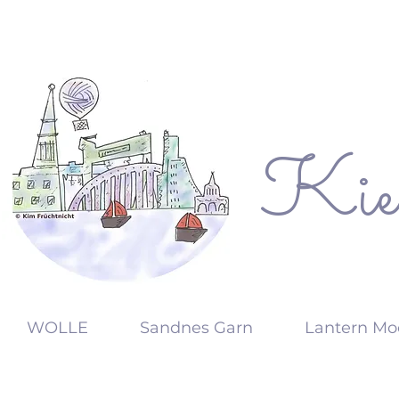
Kie
KW
WOLLE
Sandnes Garn
Lantern Mo