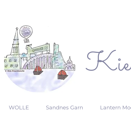
Kie
KW
WOLLE
Sandnes Garn
Lantern Mo