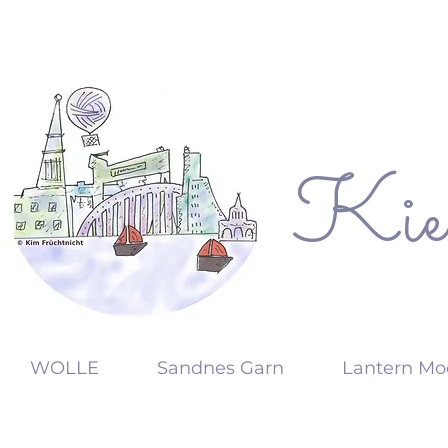
Kie
KW
WOLLE
Sandnes Garn
Lantern Mo