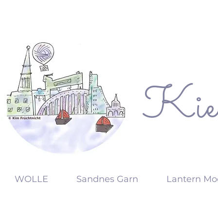
Kie
KW
WOLLE
Sandnes Garn
Lantern Mo