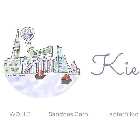
Kie
KW
WOLLE
Sandnes Garn
Lantern Mo