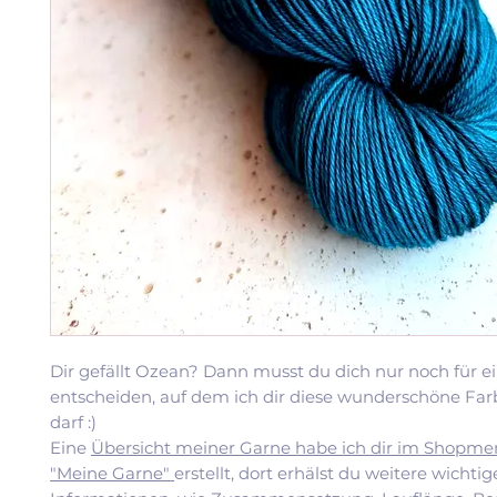
Dir gefällt Ozean? Dann musst du dich nur noch für e
entscheiden, auf dem ich dir diese wunderschöne Far
darf :)
Eine
Übersicht meiner Garne habe ich dir im Shopme
"Meine Garne"
erstellt, dort erhälst du weitere wichti