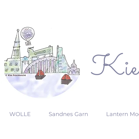
Kie
KW
WOLLE
Sandnes Garn
Lantern Mo