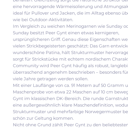
eine hervorragende Wärmeisolierung und Atmungsakt
ideal für Pullover und Jacken, die im Alltag ebenso 
wie bei Outdoor-Aktivitäten.
Im Vergleich zu weichen Merinogarnen wie Sunday o
Sunday besitzt Peer Gynt einen etwas kernigeren,
ursprünglicheren Griff. Genau diese Eigenschaften w
vielen Strickbegeisterten geschätzt: Das Garn entwick
wunderschöne Patina, hält Strukturmuster hervorra
sorgt für Strickstücke mit echtem nordischem Charakt
Community wird Peer Gynt häufig als robust, langleb
überraschend angenehm beschrieben – besonders für 
viele Jahre getragen werden sollen.
Mit einer Lauflänge von ca. 91 Metern auf 50 Gramm u
Maschenprobe von etwa 22 Maschen auf 10 cm bewegt
Gynt im klassischen DK-Bereich. Die runde Garnstrukt
eine außergewöhnlich klare Maschendefinition, wodur
Strukturmuster und mehrfarbige Norwegermuster be
schön zur Geltung kommen.
Nicht ohne Grund zählt Peer Gynt zu den beliebteste