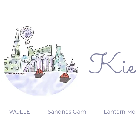
Kie
KW
WOLLE
Sandnes Garn
Lantern Mo