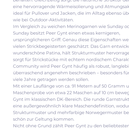
eine hervorragende Wärmeisolierung und Atmungsakt
ideal für Pullover und Jacken, die im Alltag ebenso 
wie bei Outdoor-Aktivitäten.
Im Vergleich zu weichen Merinogarnen wie Sunday o
Sunday besitzt Peer Gynt einen etwas kernigeren,
ursprünglicheren Griff. Genau diese Eigenschaften w
vielen Strickbegeisterten geschätzt: Das Garn entwick
wunderschöne Patina, hält Strukturmuster hervorra
sorgt für Strickstücke mit echtem nordischem Charakt
Community wird Peer Gynt häufig als robust, langleb
überraschend angenehm beschrieben – besonders für 
viele Jahre getragen werden sollen.
Mit einer Lauflänge von ca. 91 Metern auf 50 Gramm u
Maschenprobe von etwa 22 Maschen auf 10 cm bewegt
Gynt im klassischen DK-Bereich. Die runde Garnstrukt
eine außergewöhnlich klare Maschendefinition, wodur
Strukturmuster und mehrfarbige Norwegermuster be
schön zur Geltung kommen.
Nicht ohne Grund zählt Peer Gynt zu den beliebteste