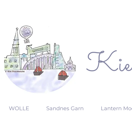
Kie
KW
WOLLE
Sandnes Garn
Lantern Mo