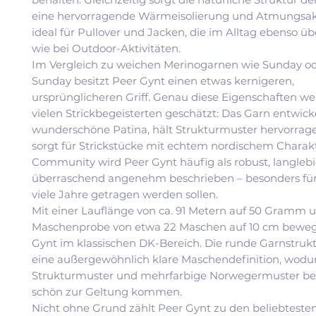
eine hervorragende Wärmeisolierung und Atmungsakt
ideal für Pullover und Jacken, die im Alltag ebenso 
wie bei Outdoor-Aktivitäten.
Im Vergleich zu weichen Merinogarnen wie Sunday o
Sunday besitzt Peer Gynt einen etwas kernigeren,
ursprünglicheren Griff. Genau diese Eigenschaften w
vielen Strickbegeisterten geschätzt: Das Garn entwick
wunderschöne Patina, hält Strukturmuster hervorra
sorgt für Strickstücke mit echtem nordischem Charakt
Community wird Peer Gynt häufig als robust, langleb
überraschend angenehm beschrieben – besonders für 
viele Jahre getragen werden sollen.
Mit einer Lauflänge von ca. 91 Metern auf 50 Gramm u
Maschenprobe von etwa 22 Maschen auf 10 cm bewegt
Gynt im klassischen DK-Bereich. Die runde Garnstrukt
eine außergewöhnlich klare Maschendefinition, wodur
Strukturmuster und mehrfarbige Norwegermuster be
schön zur Geltung kommen.
Nicht ohne Grund zählt Peer Gynt zu den beliebteste