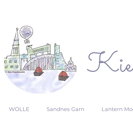
Kie
KW
WOLLE
Sandnes Garn
Lantern Mo