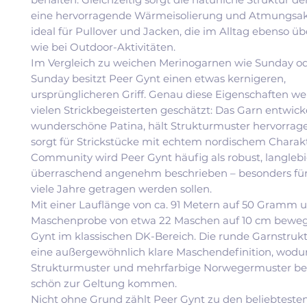
eine hervorragende Wärmeisolierung und Atmungsakt
ideal für Pullover und Jacken, die im Alltag ebenso 
wie bei Outdoor-Aktivitäten.
Im Vergleich zu weichen Merinogarnen wie Sunday o
Sunday besitzt Peer Gynt einen etwas kernigeren,
ursprünglicheren Griff. Genau diese Eigenschaften w
vielen Strickbegeisterten geschätzt: Das Garn entwick
wunderschöne Patina, hält Strukturmuster hervorra
sorgt für Strickstücke mit echtem nordischem Charakt
Community wird Peer Gynt häufig als robust, langleb
überraschend angenehm beschrieben – besonders für 
viele Jahre getragen werden sollen.
Mit einer Lauflänge von ca. 91 Metern auf 50 Gramm u
Maschenprobe von etwa 22 Maschen auf 10 cm bewegt
Gynt im klassischen DK-Bereich. Die runde Garnstrukt
eine außergewöhnlich klare Maschendefinition, wodur
Strukturmuster und mehrfarbige Norwegermuster be
schön zur Geltung kommen.
Nicht ohne Grund zählt Peer Gynt zu den beliebteste