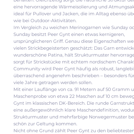
eine hervorragende Wärmeisolierung und Atmungsakt
ideal für Pullover und Jacken, die im Alltag ebenso 
wie bei Outdoor-Aktivitäten.
Im Vergleich zu weichen Merinogarnen wie Sunday o
Sunday besitzt Peer Gynt einen etwas kernigeren,
ursprünglicheren Griff. Genau diese Eigenschaften w
vielen Strickbegeisterten geschätzt: Das Garn entwick
wunderschöne Patina, hält Strukturmuster hervorra
sorgt für Strickstücke mit echtem nordischem Charakt
Community wird Peer Gynt häufig als robust, langleb
überraschend angenehm beschrieben – besonders für 
viele Jahre getragen werden sollen.
Mit einer Lauflänge von ca. 91 Metern auf 50 Gramm u
Maschenprobe von etwa 22 Maschen auf 10 cm bewegt
Gynt im klassischen DK-Bereich. Die runde Garnstrukt
eine außergewöhnlich klare Maschendefinition, wodur
Strukturmuster und mehrfarbige Norwegermuster be
schön zur Geltung kommen.
Nicht ohne Grund zählt Peer Gynt zu den beliebteste