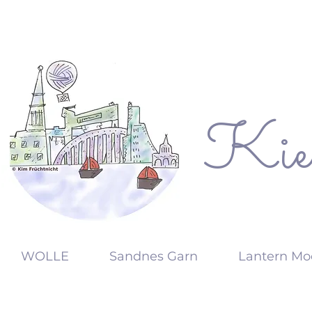
Kie
KW
WOLLE
Sandnes Garn
Lantern Mo