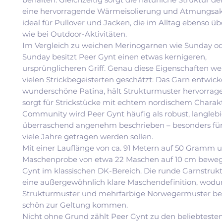
eine hervorragende Wärmeisolierung und Atmungsakt
ideal für Pullover und Jacken, die im Alltag ebenso 
wie bei Outdoor-Aktivitäten.
Im Vergleich zu weichen Merinogarnen wie Sunday o
Sunday besitzt Peer Gynt einen etwas kernigeren,
ursprünglicheren Griff. Genau diese Eigenschaften w
vielen Strickbegeisterten geschätzt: Das Garn entwick
wunderschöne Patina, hält Strukturmuster hervorra
sorgt für Strickstücke mit echtem nordischem Charakt
Community wird Peer Gynt häufig als robust, langleb
überraschend angenehm beschrieben – besonders für 
viele Jahre getragen werden sollen.
Mit einer Lauflänge von ca. 91 Metern auf 50 Gramm u
Maschenprobe von etwa 22 Maschen auf 10 cm bewegt
Gynt im klassischen DK-Bereich. Die runde Garnstrukt
eine außergewöhnlich klare Maschendefinition, wodur
Strukturmuster und mehrfarbige Norwegermuster be
schön zur Geltung kommen.
Nicht ohne Grund zählt Peer Gynt zu den beliebteste