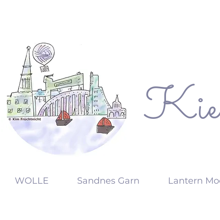
Kie
KW
WOLLE
Sandnes Garn
Lantern Mo