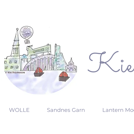
Kie
KW
WOLLE
Sandnes Garn
Lantern Mo