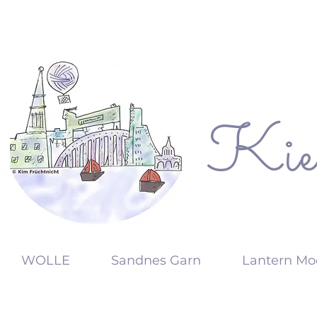
Kie
KW
WOLLE
Sandnes Garn
Lantern Mo