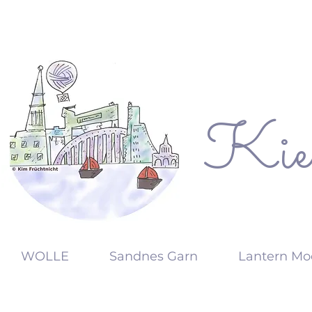
Kie
KW
WOLLE
Sandnes Garn
Lantern Mo