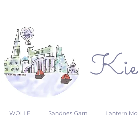
Kie
KW
WOLLE
Sandnes Garn
Lantern Mo