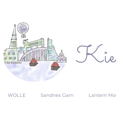
Kie
KW
WOLLE
Sandnes Garn
Lantern Mo