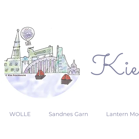
Kie
KW
WOLLE
Sandnes Garn
Lantern Mo