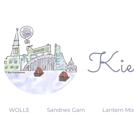
Kie
KW
WOLLE
Sandnes Garn
Lantern Mo