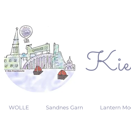
Kie
KW
WOLLE
Sandnes Garn
Lantern Mo