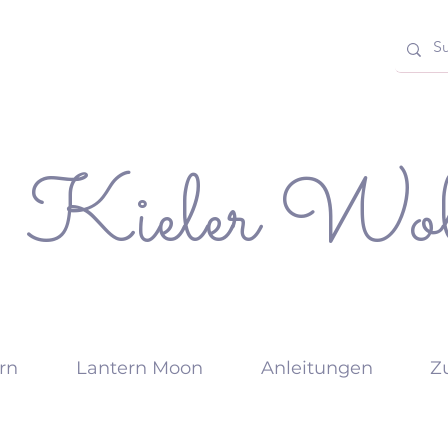
Kieler Wol
rn
Lantern Moon
Anleitungen
Z