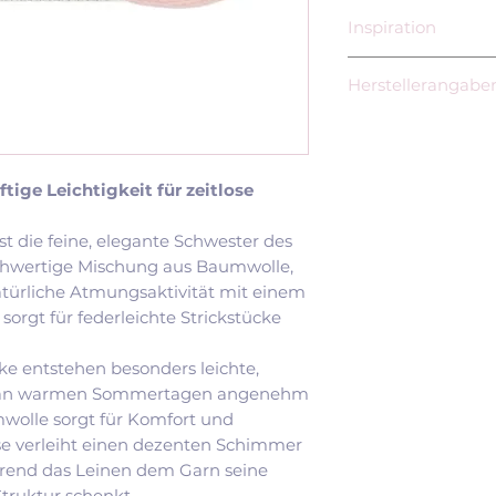
Inspiration
Tynn Line gehört 
Herstellerangabe
beliebtesten Som
über 13.000 doku
Sandnes Garn AB
weltweit. Besonde
Fabriksgatan 6
moderne Tops und
55318 Jönköping
tige Leichtigkeit für zeitlose
Anker's Summe
Schweden
Shirt
https://www.sand
Cumulus Tee –
t die feine, elegante Schwester des
Novice Tee –
No
ochwertige Mischung aus Baumwolle,
Audrey Top –
A
atürliche Atmungsaktivität mit einem
Poppy Tee –
Po
orgt für federleichte Strickstücke
Sabai Top –
Sab
Seaside Tee –
S
ke entstehen besonders leichte,
April Top –
Apri
bst an warmen Sommertagen angenehm
Cone Top –
Con
mwolle sorgt für Komfort und
River Top –
Riv
ose verleiht einen dezenten Schimmer
Gerade Designs 
rend das Leinen dem Garn seine
häufig mit Tynn L
Struktur schenkt.