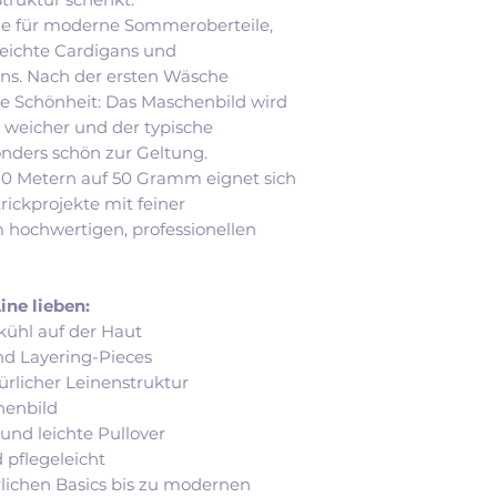
eine außergewöhn
ine für moderne Sommeroberteile,
Stoffqualität erze
 leichte Cardigans und
schöne Definition
gns. Nach der ersten Wäsche
Raglanlinien biet
le Schönheit: Das Maschenbild wird
wird außerdem be
 weicher und der typische
Atmungsaktivität 
ders schön zur Geltung.
Sommerkleidung 
220 Metern auf 50 Gramm eignet sich
trickprojekte mit feiner
 hochwertigen, professionellen
ne lieben:
kühl auf der Haut
d Layering-Pieces
ürlicher Leinenstruktur
henbild
r und leichte Pullover
 pflegeleicht
rlichen Basics bis zu modernen