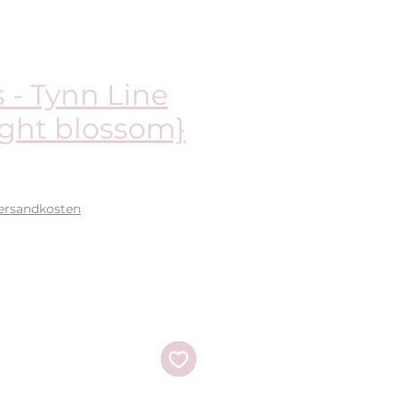
 - Tynn Line
ight blossom}
s
Versandkosten