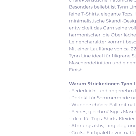
Besonders beliebt ist Tynn L
feine T-Shirts, elegante Tops,
minimalistische Skandi-Desi
entwickelt das Garn seine vol
harmonischer, die Oberfläche
Leinencharakter kommt beson
Mit einer Lauflänge von ca. 
Tynn Line ideal für filigrane S
Maschendefinition und einem
Finish.
Warum Strickerinnen Tynn Li
• Federleicht und angenehm 
• Perfekt für Sommermode un
• Wunderschöner Fall mit nat
• Feines, gleichmäßiges Masc
• Ideal für Tops, Shirts, Kleide
• Atmungsaktiv, langlebig und
• Große Farbpalette von natü